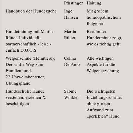
Pfirstinger
Haltung
Handbuch der Hundezucht
Inge
Mit großem
Hansen
homöopathischem
Ratgeber
Hundetraining mit Martin
Martin
Berühmter
Rütter. Individuell -
Rütter
Hundetrainer zeigt,
partnerschaftlich - leise -
wie es richtig geht
einfach D.O.G.S
Welpenschule (Heimtiere):
Celina
Alle wichtigen
Der sanfte Weg zum
DelAmo
Aspekte für die
Familienhund.
Welpenerziehung
22 Umweltabenteuer,
Übungspläne
Hundeschule: Hunde
Sabine
Die wichtigsten
verstehen, erziehen &
Winkler
Erziehungsschritte:
beschäftigen
ohne großen
Aufwand zum
„perfekten“ Hund